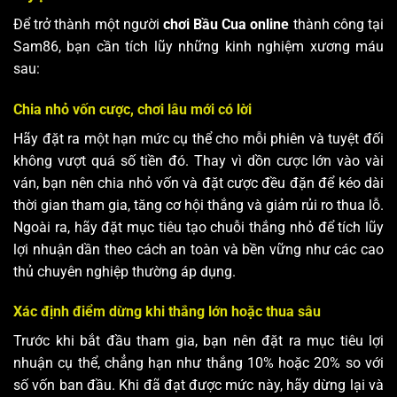
Để trở thành một người
chơi Bầu Cua online
thành công tại
Sam86, bạn cần tích lũy những kinh nghiệm xương máu
sau:
Chia nhỏ vốn cược, chơi lâu mới có lời
Hãy đặt ra một hạn mức cụ thể cho mỗi phiên và tuyệt đối
không vượt quá số tiền đó. Thay vì dồn cược lớn vào vài
ván, bạn nên chia nhỏ vốn và đặt cược đều đặn để kéo dài
thời gian tham gia, tăng cơ hội thắng và giảm rủi ro thua lỗ.
Ngoài ra, hãy đặt mục tiêu tạo chuỗi thắng nhỏ để tích lũy
lợi nhuận dần theo cách an toàn và bền vững như các cao
thủ chuyên nghiệp thường áp dụng.
Xác định điểm dừng khi thắng lớn hoặc thua sâu
Trước khi bắt đầu tham gia, bạn nên đặt ra mục tiêu lợi
nhuận cụ thể, chẳng hạn như thắng 10% hoặc 20% so với
số vốn ban đầu. Khi đã đạt được mức này, hãy dừng lại và