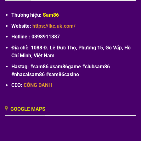
Thương hiệu:
Sam86
Website:
https://lkc.uk.com/
Hotline : 0398911387
Địa chỉ: 1088 Đ. Lê Đức Thọ, Phường 15, Gò Vấp, Hồ
Chí Minh, Việt Nam
Hastag: #sam86 #sam86game #clubsam86
#nhacaisam86 #sam86casino
CEO:
CÔNG DANH
GOOGLE MAPS