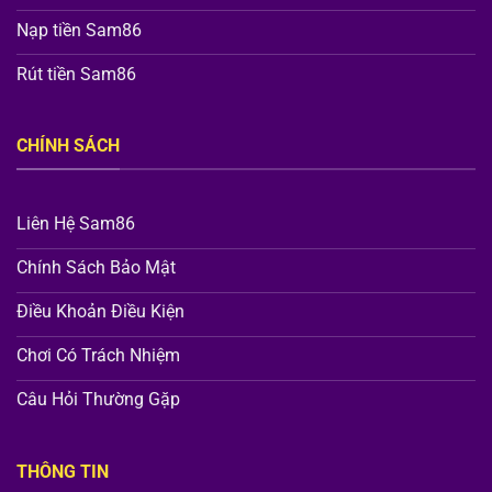
Nạp tiền Sam86
Rút tiền Sam86
CHÍNH SÁCH
Liên Hệ Sam86
Chính Sách Bảo Mật
Điều Khoản Điều Kiện
Chơi Có Trách Nhiệm
Câu Hỏi Thường Gặp
THÔNG TIN