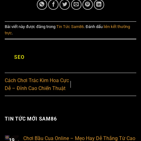
Bài viết này được đăng trong
Tin Tức Sam86
. Đánh dấu
liên kết thường
trực
.
SEO
Cách Chơi Trác Kim Hoa Cực
Dễ – Đỉnh Cao Chiến Thuật
TIN TỨC MỚI SAM86
Chơi Bầu Cua Online – Mẹo Hay Dễ Thắng Từ Cao
19