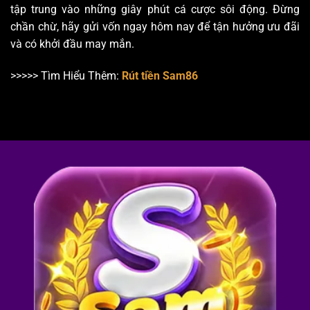
tập trung vào những giây phút cá cược sôi động. Đừng
chần chừ, hãy gửi vốn ngay hôm nay để tận hưởng ưu đãi
và có khởi đầu may mắn.
>>>>> Tìm Hiểu Thêm:
Rút tiền Sam86