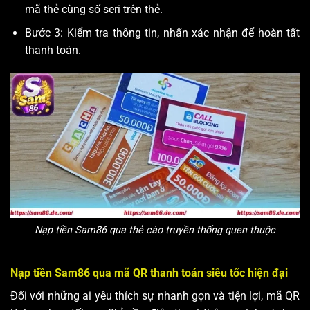
mã thẻ cùng số seri trên thẻ.
Bước 3: Kiểm tra thông tin, nhấn xác nhận để hoàn tất
thanh toán.
Nạp tiền Sam86 qua thẻ cào truyền thống quen thuộc
Nạp tiền Sam86 qua mã QR thanh toán siêu tốc hiện đại
Đối với những ai yêu thích sự nhanh gọn và tiện lợi, mã QR