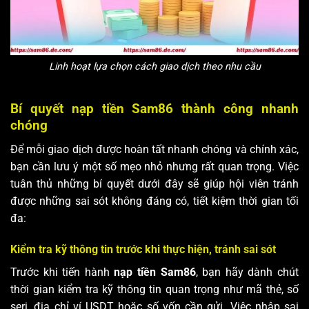
Linh hoạt lựa chọn cách giao dịch theo nhu cầu
Bí quyết nạp tiền Sam86 thành công nhanh
chóng
Để mỗi giao dịch được hoàn tất nhanh chóng và chính xác,
bạn cần lưu ý một số mẹo nhỏ nhưng rất quan trọng. Việc
tuân thủ những bí quyết dưới đây sẽ giúp hội viên tránh
được những sai sót không đáng có, tiết kiệm thời gian tối
đa:
Kiểm tra kỹ thông tin trước khi thực hiện, tránh sai sót
Trước khi tiến hành
nạp tiền Sam86
, bạn hãy dành chút
thời gian kiểm tra kỹ thông tin quan trọng như mã thẻ, số
seri, địa chỉ ví USDT hoặc số vốn cần gửi. Việc nhập sai