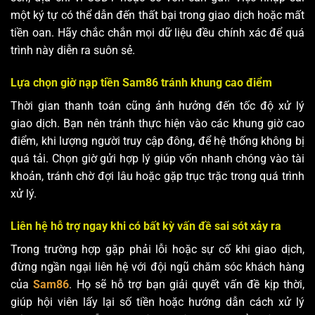
một ký tự có thể dẫn đến thất bại trong giao dịch hoặc mất
tiền oan. Hãy chắc chắn mọi dữ liệu đều chính xác để quá
trình này diễn ra suôn sẻ.
Lựa chọn giờ nạp tiền Sam86 tránh khung cao điểm
Thời gian thanh toán cũng ảnh hưởng đến tốc độ xử lý
giao dịch. Bạn nên tránh thực hiện vào các khung giờ cao
điểm, khi lượng người truy cập đông, để hệ thống không bị
quá tải. Chọn giờ gửi hợp lý giúp vốn nhanh chóng vào tài
khoản, tránh chờ đợi lâu hoặc gặp trục trặc trong quá trình
xử lý.
Liên hệ hỗ trợ ngay khi có bất kỳ vấn đề sai sót xảy ra
Trong trường hợp gặp phải lỗi hoặc sự cố khi giao dịch,
đừng ngần ngại liên hệ với đội ngũ chăm sóc khách hàng
của
Sam86
. Họ sẽ hỗ trợ bạn giải quyết vấn đề kịp thời,
giúp hội viên lấy lại số tiền hoặc hướng dẫn cách xử lý