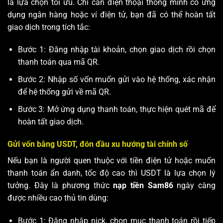
là lựa chọn tối ưu. Chỉ cần điện thoại thông minh có ứng
dụng ngân hàng hoặc ví điện tử, bạn đã có thể hoàn tất
giao dịch trong tích tắc:
Bước 1: Đăng nhập tài khoản, chọn giao dịch rồi chọn
thanh toán qua mã QR.
Bước 2: Nhập số vốn muốn gửi vào hệ thống, xác nhận
để hệ thống gửi về mã QR.
Bước 3: Mở ứng dụng thanh toán, thực hiện quét mã để
hoàn tất giao dịch.
Gửi vốn bằng USDT, đón đầu xu hướng tài chính số
Nếu bạn là người quen thuộc với tiền điện tử hoặc muốn
thanh toán ẩn danh, tốc độ cao thì USDT là lựa chọn lý
tưởng. Đây là phương thức
nạp tiền Sam86
ngày càng
được nhiều cao thủ tin dùng:
Bước 1: Đăng nhập nick, chọn mục thanh toán rồi tiếp