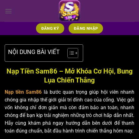
Bỏ
qua
nội
dung
ĐĂNG KÝ
ĐĂNG NHẬP
NỘI DUNG BÀI VIẾT
Nạp Tiền Sam86 – Mở Khóa Cơ Hội, Bung
Lụa Chiến Thắng
Nạp tiền Sam86
là bước quan trọng giúp hội viên nhanh
chóng gia nhập thế giới giải trí đỉnh cao của cổng. Việc gửi
vốn không chỉ đơn giản mà còn đảm bảo an toàn, nhanh
chóng để bạn kịp trải nghiệm những trò chơi hấp dẫn nhất.
Hãy cùng khám phá ngay hướng dẫn bên dưới để thanh
toán đúng chuẩn, bắt đầu hành trình chiến thắng hôm nay.