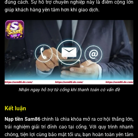
đúng cách. Sự hỗ trợ chuyên nghiệp này là điểm cộng lớn
giúp khách hàng yên tâm hơn khi giao dịch.
Nhận ngay hỗ trợ từ cổng khi thanh toán có vấn đề
Kết luận
Nạp tiền Sam86
chính là chìa khóa mở ra cơ hội thắng lớn,
trải nghiệm giải trí đỉnh cao tại cổng. Với quy trình nhanh
chóng, tiện lợi cùng bảo mật tối ưu, bạn hoàn toàn yên tâm