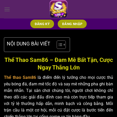
Bỏ
qua
nội
dung
ĐĂNG KÝ
ĐĂNG NHẬP
NỘI DUNG BÀI VIẾT
Thể Thao Sam86 – Đam Mê Bất Tận, Cược
Ngay Thắng Lớn
Thể thao Sam86
là điểm đến lý tưởng cho mọi cược thủ
yêu bóng đá, đam mê tốc độ và say mê những pha ghi bàn
mãn nhãn. Tại sân chơi chúng tôi, người chơi không chỉ
theo dõi các giải đấu đỉnh cao mà còn trực tiếp tham gia
với tỷ lệ thưởng hấp dẫn, minh bạch và công bằng. Mỗi
trận cầu là một cơ hội, mỗi cú đặt cược là bước tiến đến
chiến thắng lớn tại cổng game uy tín hàng đầu.