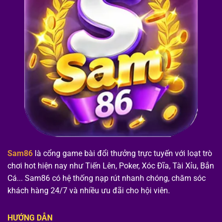
Sam86
là cổng game bài đổi thưởng trực tuyến với loạt trò
chơi hot hiện nay như Tiến Lên, Poker, Xóc Đĩa, Tài Xỉu, Bắn
Cá... Sam86 có hệ thống nạp rút nhanh chóng, chăm sóc
khách hàng 24/7 và nhiều ưu đãi cho hội viên.
HƯỚNG DẪN