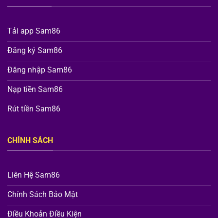
Tải app Sam86
Đăng ký Sam86
Đăng nhập Sam86
Nạp tiền Sam86
Rút tiền Sam86
CHÍNH SÁCH
Liên Hệ Sam86
Chính Sách Bảo Mật
Điều Khoản Điều Kiện