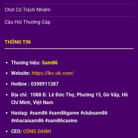
Chơi Có Trách Nhiệm
Câu Hỏi Thường Gặp
THÔNG TIN
Thương hiệu:
Sam86
Website:
https://lkc.uk.com/
Hotline : 0398911387
Địa chỉ: 1088 Đ. Lê Đức Thọ, Phường 15, Gò Vấp, Hồ
Chí Minh, Việt Nam
Hastag: #sam86 #sam86game #clubsam86
#nhacaisam86 #sam86casino
CEO:
CÔNG DANH