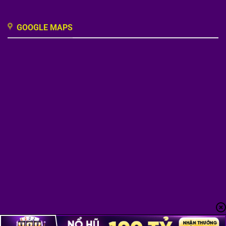
GOOGLE MAPS
Copyright 2026 ©
SAM86.AURA