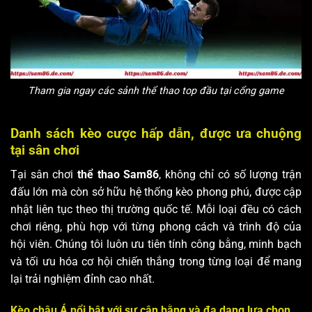
Tham gia ngay các sảnh thể thao top đầu tại cổng game
Danh sách kèo cược hấp dẫn, được ưa chuộng
tại sân chơi
Tại sân chơi
thể thao Sam86
, không chỉ có số lượng trận
đấu lớn mà còn sở hữu hệ thống kèo phong phú, được cập
nhật liên tục theo thị trường quốc tế. Mỗi loại đều có cách
chơi riêng, phù hợp với từng phong cách và trình độ của
hội viên. Chúng tôi luôn ưu tiên tính công bằng, minh bạch
và tối ưu hóa cơ hội chiến thắng trong từng loại để mang
lại trải nghiệm đỉnh cao nhất.
Kèo châu Á nổi bật với sự cân bằng và đa dạng lựa chọn