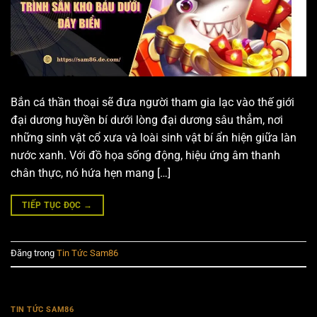
Bắn cá thần thoại sẽ đưa người tham gia lạc vào thế giới
đại dương huyền bí dưới lòng đại dương sâu thẳm, nơi
những sinh vật cổ xưa và loài sinh vật bí ẩn hiện giữa làn
nước xanh. Với đồ họa sống động, hiệu ứng âm thanh
chân thực, nó hứa hẹn mang […]
TIẾP TỤC ĐỌC
→
Đăng trong
Tin Tức Sam86
TIN TỨC SAM86