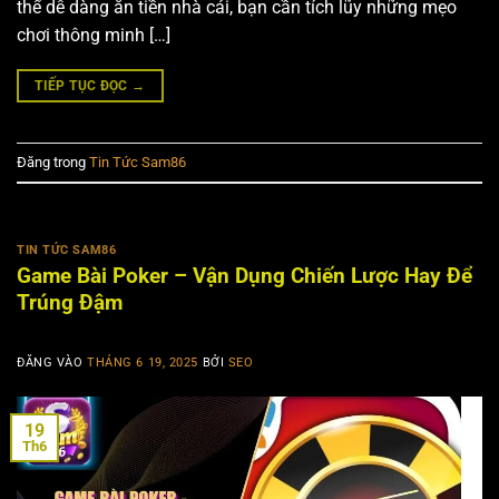
thể dễ dàng ăn tiền nhà cái, bạn cần tích lũy những mẹo
chơi thông minh […]
TIẾP TỤC ĐỌC
→
Đăng trong
Tin Tức Sam86
TIN TỨC SAM86
Game Bài Poker – Vận Dụng Chiến Lược Hay Để
Trúng Đậm
ĐĂNG VÀO
THÁNG 6 19, 2025
BỞI
SEO
19
Th6